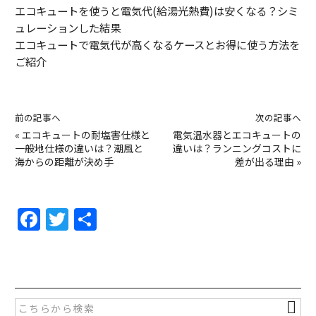
エコキュートを使うと電気代(給湯光熱費)は安くなる？シミ
ュレーションした結果
エコキュートで電気代が高くなるケースとお得に使う方法を
ご紹介
前の記事へ
次の記事へ
«
エコキュートの耐塩害仕様と
電気温水器とエコキュートの
一般地仕様の違いは？潮風と
違いは？ランニングコストに
海からの距離が決め手
差が出る理由
»
F
T
共
a
w
有
c
itt
e
er
b