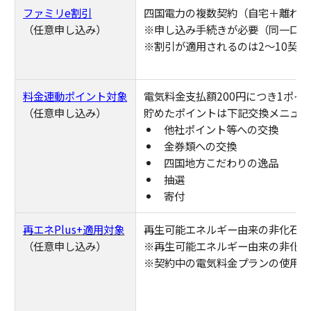
ファミリe割引
四国電力の複数契約（自宅＋離れて
（任意申し込み）
※申し込み手続きが必要（同一口座 
※割引が適用されるのは2～10契約
料金連動ポイント対象
電気料金支払額200円につき1ポイ
（任意申し込み）
貯めたポイントは下記交換メニュー
他社ポイント等への交換
金券類への交換
四国地方こだわりの逸品
抽選
寄付
再エネPlus+適用対象
再生可能エネルギー由来の非化石証
（任意申し込み）
※再生可能エネルギー由来の非化石
※契約中の電気料金プランの使用量1