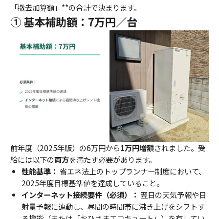
「撤去加算額」**の合計で決まります。
① 基本補助額：7万円／台
前年度（2025年版）の6万円から
1万円増額
されました。受
給には以下の
両方
を満たす必要があります。
性能基準：
省エネ法上のトップランナー制度において、
2025年度目標基準値を達成していること。
インターネット接続要件（必須）：
翌日の天気予報や日
射量予報に連動し、昼間の時間帯に沸き上げをシフトす
る機能（または「おひさまエコキュート」）を有してい