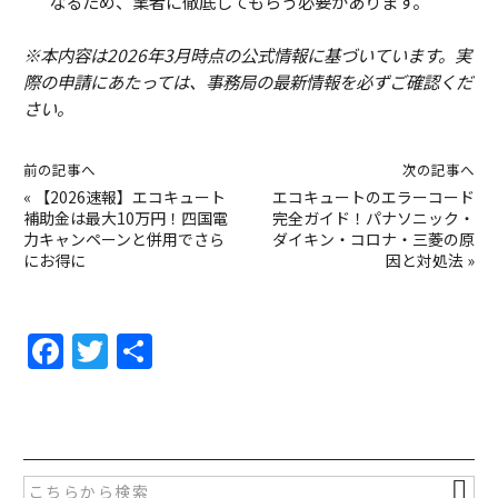
なるため、業者に徹底してもらう必要があります。
※本内容は2026年3月時点の公式情報に基づいています。実
際の申請にあたっては、事務局の最新情報を必ずご確認くだ
さい。
前の記事へ
次の記事へ
«
【2026速報】エコキュート
エコキュートのエラーコード
補助金は最大10万円！四国電
完全ガイド！パナソニック・
力キャンペーンと併用でさら
ダイキン・コロナ・三菱の原
にお得に
因と対処法
»
F
T
共
a
w
有
c
itt
e
er
b