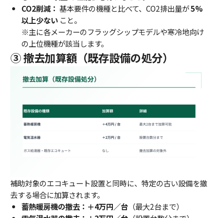
CO2削減：
基本要件の機種と比べて、CO2排出量が
5%
以上少ない
こと。
※主に各メーカーのフラッグシップモデルや寒冷地向け
の上位機種が該当します。
③ 撤去加算額（既存設備の処分）
補助対象のエコキュート設置と同時に、特定の古い設備を撤
去する場合に加算されます。
蓄熱暖房機の撤去：＋4万円／台
（最大2台まで）
電気温水器の撤去：＋2万円／台
（設置台数分まで）