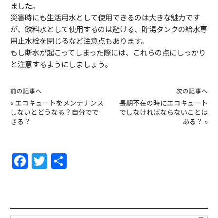
ました。
災害時にも生活用水として使用できるのは大きな魅力です
が、飲料水として使用するのは避ける、貯湯タンクの給水専
用止水栓を閉じるなど注意点もあります。
もし断水が起こってしまった際には、これらの点にしっかり
と注意するようにしましょう。
前の記事へ
次の記事へ
«
エコキュートをメンテナンス
長期不在の時にエコキュート
しないとどうなる？自分でで
でしなければならないことは
きる？
ある？
»
F
T
共
a
w
有
c
itt
e
er