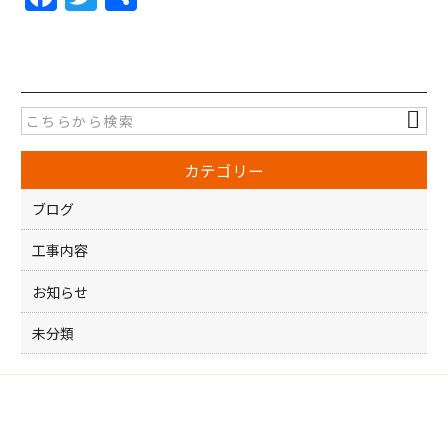
a
w
有
c
itt
e
er
b
o
カテゴリー
o
k
ブログ
工事内容
お知らせ
未分類